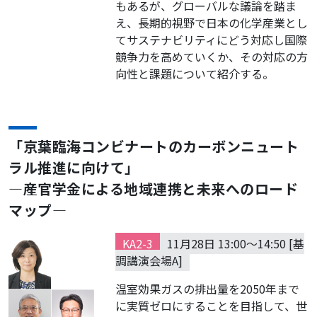
もあるが、グローバルな議論を踏ま
え、長期的視野で日本の化学産業とし
てサステナビリティにどう対応し国際
競争力を高めていくか、その対応の方
向性と課題について紹介する。
「京葉臨海コンビナートのカーボンニュート
ラル推進に向けて」
―産官学金による地域連携と未来へのロード
マップ―
KA2-3
11月28日 13:00～14:50 [基
調講演会場A]
温室効果ガスの排出量を2050年まで
に実質ゼロにすることを目指して、世