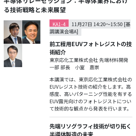
半導体リレーセッション：半導体業界におけ
る技術戦略と未来展望
KA1-4
11月27日 14:20～15:50 [基
調講演会場A]
前工程用EUVフォトレジストの技
術紹介
東京応化工業株式会社 先端材料開発
一部 部長 小室 嘉崇
本講演では、東京応化工業株式会社の
EUVレジスト技術の紹介をします。高
感度、高いパターニング性能を有する
EUV露光向けのフォトレジストについ
て技術的な観点から発表を行います。
先端リソグラフィ技術が切り拓く
半導体製造の未来