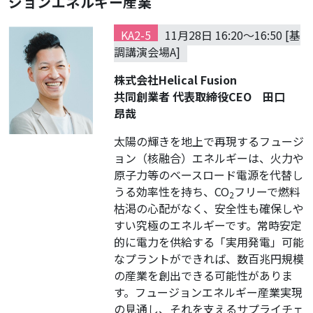
ジョンエネルギー産業
KA2-5
11月28日 16:20～16:50 [基
調講演会場A]
株式会社Helical Fusion
共同創業者 代表取締役CEO 田口
昂哉
太陽の輝きを地上で再現するフュージ
ョン（核融合）エネルギーは、火力や
原子力等のベースロード電源を代替し
うる効率性を持ち、CO
フリーで燃料
2
枯渇の心配がなく、安全性も確保しや
すい究極のエネルギーです。常時安定
的に電力を供給する「実用発電」可能
なプラントができれば、数百兆円規模
の産業を創出できる可能性がありま
す。フュージョンエネルギー産業実現
の見通し、それを支えるサプライチェ