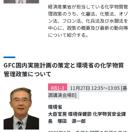
経済産業省が担当している化学物質管
理政策のうち、化審法、化管法、オゾ
ン法、フロン法、化兵法及び水銀法を
中心に、政策の概要及び最新の動向等
について紹介する。
GFC国内実施計画の策定と環境省の化学物質
管理政策について
KB1-3
11月27日 12:35～13:05 [基
調講演会場B]
環境省
大臣官房 環境保健部 化学物質安全課
長 塚田 源一郎