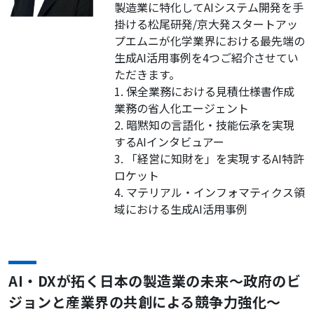
製造業に特化してAIシステム開発を手
掛ける松尾研発/京大発スタートアッ
プエムニが化学業界における最先端の
生成AI活用事例を4つご紹介させてい
ただきます。
1. 保全業務における見積仕様書作成
業務の省人化エージェント
2. 暗黙知の言語化・技能伝承を実現
するAIインタビュアー
3. 「経営に知財を」を実現するAI特許
ロケット
4. マテリアル・インフォマティクス領
域における生成AI活用事例
AI・DXが拓く日本の製造業の未来〜政府のビ
ジョンと産業界の共創による競争力強化〜