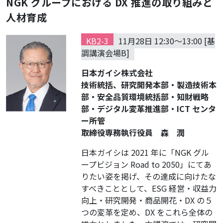
NGK グループにおける DX 推進の取り組みと
人材育成
KB2-3
11月28日 12:30～13:00 [基
調講演会場B]
日本ガイシ株式会社
技術統括、研究開発本部・製造技術本
部・安全品質環境統括部・知財戦略
部・デジタル変革推進部・ICT センタ
ー所管
取締役専務執行役員 森 潤
日本ガイシは 2021 年に「NGK グル
ープビジョン Road to 2050」にてあ
りたい姿を掲げ、その達成に向けたな
すべきこととして、ESG 経営・収益力
向上・研究開発・商品開花・DX の５
つの変革を定め、DX をこれら全体の