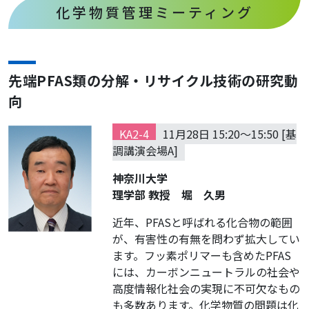
化学物質管理ミーティング
先端PFAS類の分解・リサイクル技術の研究動
向
KA2-4
11月28日 15:20～15:50 [基
調講演会場A]
神奈川大学
理学部 教授 堀 久男
近年、PFASと呼ばれる化合物の範囲
が、有害性の有無を問わず拡大してい
ます。フッ素ポリマーも含めたPFAS
には、カーボンニュートラルの社会や
高度情報化社会の実現に不可欠なもの
も多数あります。化学物質の問題は化