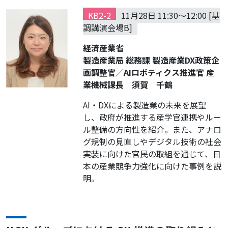
KB2-2
11月28日 11:30～12:00 [基
調講演会場B]
経済産業省
製造産業局 総務課 製造産業DX政策企
画調整官／AIロボティクス推進官 産
業機械課長 須賀 千鶴
AI・DXによる製造業の未来を展望
し、政府が推進する産学官連携やルー
ル整備の方向性を紹介。また、アナロ
グ規制の見直しやデジタル技術の社会
実装に向けた官民の取組を通じて、日
本の産業競争力強化に向けた事例を説
明。