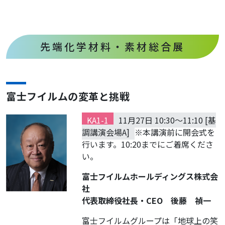
先端化学材料・素材総合展
富士フイルムの変革と挑戦
KA1-1
11月27日 10:30～11:10 [基
調講演会場A]
※本講演前に開会式を
行います。10:20までにご着席くださ
い。
富士フイルムホールディングス株式会
社
代表取締役社長・CEO 後藤 禎一
富士フイルムグループは「地球上の笑